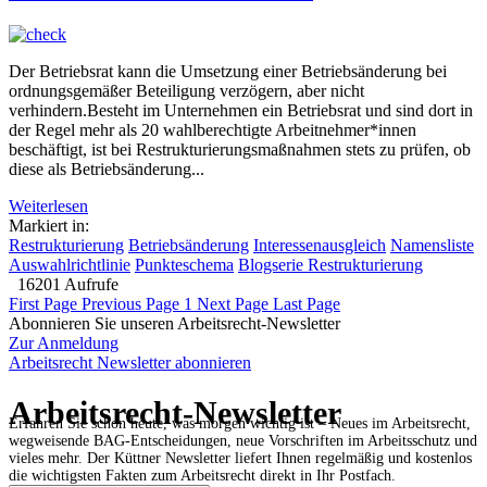
Der Betriebsrat kann die Umsetzung einer Betriebsänderung bei
ordnungsgemäßer Beteiligung verzögern, aber nicht
verhindern.Besteht im Unternehmen ein Betriebsrat und sind dort in
der Regel mehr als 20 wahlberechtigte Arbeitnehmer*innen
beschäftigt, ist bei Restrukturierungsmaßnahmen stets zu prüfen, ob
diese als Betriebsänderung...
Weiterlesen
Markiert in:
Restrukturierung
Betriebsänderung
Interessenausgleich
Namensliste
Auswahlrichtlinie
Punkteschema
Blogserie Restrukturierung
16201 Aufrufe
First Page
Previous Page
1
Next Page
Last Page
Abonnieren Sie unseren Arbeitsrecht-Newsletter
Zur Anmeldung
Arbeitsrecht Newsletter abonnieren
Arbeitsrecht-Newsletter
Erfahren Sie schon heute, was morgen wichtig ist – Neues im Arbeitsrecht,
wegweisende BAG-Entscheidungen, neue Vorschriften im Arbeitsschutz und
vieles mehr. Der Küttner Newsletter liefert Ihnen regelmäßig und kostenlos
die wichtigsten Fakten zum Arbeitsrecht direkt in Ihr Postfach.