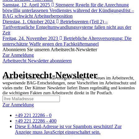
Samstag, 12. April 2025
Strengere Regeln für die Anrechnung
böswillig unterlassenen Verdienstes während der Kündigungsfrist –
BAG schwächt Arbeitgeberposition
Dienstag, 1. Oktober 2024
Betriebsrenten (Teil 2) –
Tarifvertragliche Entgeltumwandlungssysteme fallen nicht aus der
Zeit
Freitag, 24. November 2023
Betriebliche Altersversorgung: Die
unterschätzte Waffe gegen den Fachkräftemangel
Abonnieren Sie unseren Arbeitsrecht-Newsletter
Zur Anmeldung
Arbeitsrecht Newsletter abonnieren
Arbeitsrecht-Newsletter
Erfahren Sie schon heute, was morgen wichtig ist – Neues im Arbeitsrecht,
wegweisende BAG-Entscheidungen, neue Vorschriften im Arbeitsschutz und
vieles mehr. Der Küttner Newsletter liefert Ihnen regelmäßig und kostenlos
die wichtigsten Fakten zum Arbeitsrecht direkt in Ihr Postfach.
Zur Anmeldung
+49 221 22286 - 0
+49 221 22286 - 400
Diese E-Mail-Adresse ist vor Spambots geschützt! Zur
Anzeige muss JavaScript eingeschaltet sein.