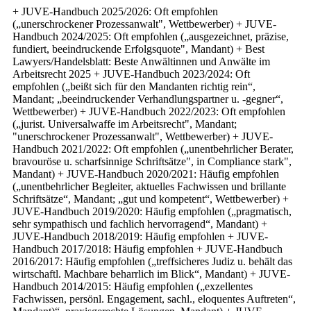
+ JUVE-Handbuch 2025/2026: Oft empfohlen
(„unerschrockener Prozessanwalt", Wettbewerber) + JUVE-
Handbuch 2024/2025: Oft empfohlen („ausgezeichnet, präzise,
fundiert, beeindruckende Erfolgsquote", Mandant) + Best
Lawyers/Handelsblatt: Beste Anwältinnen und Anwälte im
Arbeitsrecht 2025 + JUVE-Handbuch 2023/2024: Oft
empfohlen („beißt sich für den Mandanten richtig rein“,
Mandant; „beeindruckender Verhandlungspartner u. -gegner“,
Wettbewerber) + JUVE-Handbuch 2022/2023: Oft empfohlen
(„jurist. Universalwaffe im Arbeitsrecht", Mandant;
"unerschrockener Prozessanwalt", Wettbewerber) + JUVE-
Handbuch 2021/2022: Oft empfohlen („unentbehrlicher Berater,
bravouröse u. scharfsinnige Schriftsätze", in Compliance stark",
Mandant) + JUVE-Handbuch 2020/2021: Häufig empfohlen
(„unentbehrlicher Begleiter, aktuelles Fachwissen und brillante
Schriftsätze“, Mandant; „gut und kompetent“, Wettbewerber) +
JUVE-Handbuch 2019/2020: Häufig empfohlen („pragmatisch,
sehr sympathisch und fachlich hervorragend“, Mandant) +
JUVE-Handbuch 2018/2019: Häufig empfohlen + JUVE-
Handbuch 2017/2018: Häufig empfohlen + JUVE-Handbuch
2016/2017: Häufig empfohlen („treffsicheres Judiz u. behält das
wirtschaftl. Machbare beharrlich im Blick“, Mandant) + JUVE-
Handbuch 2014/2015: Häufig empfohlen („exzellentes
Fachwissen, persönl. Engagement, sachl., eloquentes Auftreten“,