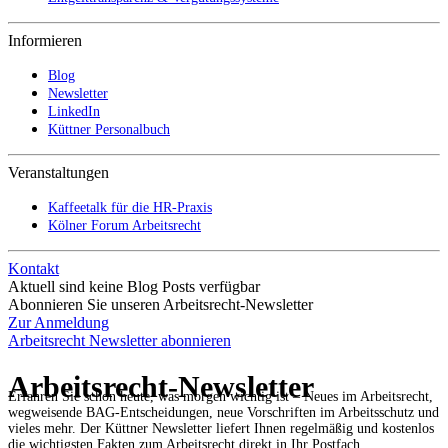
Informieren
Blog
Newsletter
LinkedIn
Küttner Personalbuch
Veranstaltungen
Kaffeetalk für die HR-Praxis
Kölner Forum Arbeitsrecht
Kontakt
Aktuell sind keine Blog Posts verfügbar
Abonnieren Sie unseren Arbeitsrecht-Newsletter
Zur Anmeldung
Arbeitsrecht Newsletter abonnieren
Arbeitsrecht-Newsletter
Erfahren Sie schon heute, was morgen wichtig ist – Neues im Arbeitsrecht,
wegweisende BAG-Entscheidungen, neue Vorschriften im Arbeitsschutz und
vieles mehr. Der Küttner Newsletter liefert Ihnen regelmäßig und kostenlos
die wichtigsten Fakten zum Arbeitsrecht direkt in Ihr Postfach.