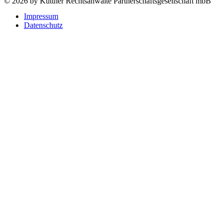
©
2026 by Küttner Rechtsanwälte Partnerschaftsgesellschaft mbB
Impressum
Datenschutz