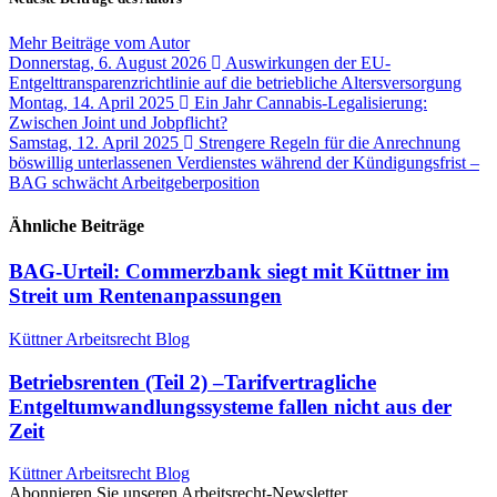
Mehr Beiträge vom Autor
Donnerstag, 6. August 2026
Auswirkungen der EU-
Entgelttransparenzrichtlinie auf die betriebliche Altersversorgung
Montag, 14. April 2025
Ein Jahr Cannabis-Legalisierung:
Zwischen Joint und Jobpflicht?
Samstag, 12. April 2025
Strengere Regeln für die Anrechnung
böswillig unterlassenen Verdienstes während der Kündigungsfrist –
BAG schwächt Arbeitgeberposition
Ähnliche Beiträge
BAG-Urteil: Commerzbank siegt mit Küttner im
Streit um Rentenanpassungen
Küttner Arbeitsrecht Blog
Betriebsrenten (Teil 2) –Tarifvertragliche
Entgeltumwandlungssysteme fallen nicht aus der
Zeit
Küttner Arbeitsrecht Blog
Abonnieren Sie unseren Arbeitsrecht-Newsletter