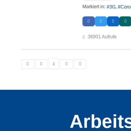
Markiert in:
3G
Coro
36901 Aufrufe
1
First Page
Previous Page
Next Page
Last Page
Arbeit