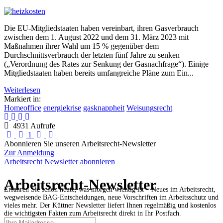
Die EU-Mitgliedstaaten haben vereinbart, ihren Gasverbrauch
zwischen dem 1. August 2022 und dem 31. März 2023 mit
Maßnahmen ihrer Wahl um 15 % gegenüber dem
Durchschnittsverbrauch der letzten fünf Jahre zu senken
(„Verordnung des Rates zur Senkung der Gasnachfrage“). Einige
Mitgliedstaaten haben bereits umfangreiche Pläne zum Ein...
Weiterlesen
Markiert in:
Homeoffice
energiekrise
gasknappheit
Weisungsrecht
4931 Aufrufe
First Page
Previous Page
Next Page
Last Page
1
Abonnieren Sie unseren Arbeitsrecht-Newsletter
Zur Anmeldung
Arbeitsrecht Newsletter abonnieren
Arbeitsrecht-Newsletter
Erfahren Sie schon heute, was morgen wichtig ist – Neues im Arbeitsrecht,
wegweisende BAG-Entscheidungen, neue Vorschriften im Arbeitsschutz und
vieles mehr. Der Küttner Newsletter liefert Ihnen regelmäßig und kostenlos
die wichtigsten Fakten zum Arbeitsrecht direkt in Ihr Postfach.