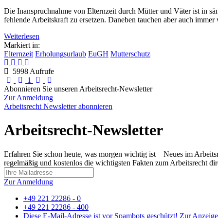
Die Inanspruchnahme von Elternzeit durch Mütter und Väter ist in sämt
fehlende Arbeitskraft zu ersetzen. Daneben tauchen aber auch immer wi
Weiterlesen
Markiert in:
Elternzeit
Erholungsurlaub
EuGH
Mutterschutz
5998 Aufrufe
First Page
Previous Page
Next Page
Last Page
1
Abonnieren Sie unseren Arbeitsrecht-Newsletter
Zur Anmeldung
Arbeitsrecht Newsletter abonnieren
Arbeitsrecht-Newsletter
Erfahren Sie schon heute, was morgen wichtig ist – Neues im Arbeits
regelmäßig und kostenlos die wichtigsten Fakten zum Arbeitsrecht dire
Zur Anmeldung
+49 221 22286 - 0
+49 221 22286 - 400
Diese E-Mail-Adresse ist vor Spambots geschützt! Zur Anzeige 