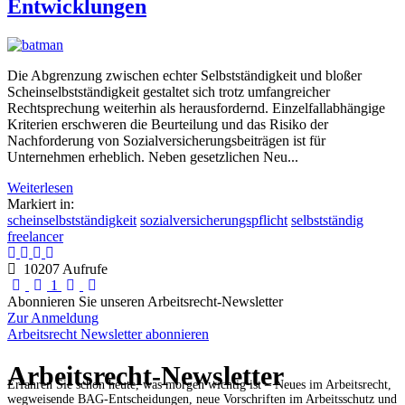
Entwicklungen
Die Abgrenzung zwischen echter Selbstständigkeit und bloßer
Scheinselbstständigkeit gestaltet sich trotz umfangreicher
Rechtsprechung weiterhin als herausfordernd. Einzelfallabhängige
Kriterien erschweren die Beurteilung und das Risiko der
Nachforderung von Sozialversicherungsbeiträgen ist für
Unternehmen erheblich. Neben gesetzlichen Neu...
Weiterlesen
Markiert in:
scheinselbstständigkeit
sozialversicherungspflicht
selbstständig
freelancer
10207 Aufrufe
First Page
Previous Page
Next Page
Last Page
1
Abonnieren Sie unseren Arbeitsrecht-Newsletter
Zur Anmeldung
Arbeitsrecht Newsletter abonnieren
Arbeitsrecht-Newsletter
Erfahren Sie schon heute, was morgen wichtig ist – Neues im Arbeitsrecht,
wegweisende BAG-Entscheidungen, neue Vorschriften im Arbeitsschutz und