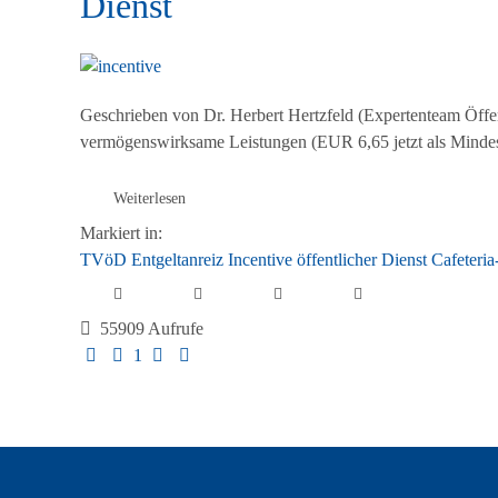
Dienst
Geschrieben von Dr. Herbert Hertzfeld (Expertenteam Öffen
vermögenswirksame Leistungen (EUR 6,65 jetzt als Mindes
Weiterlesen
Markiert in:
TVöD
Entgeltanreiz
Incentive
öffentlicher Dienst
Cafeteri
55909 Aufrufe
First Page
Previous Page
Next Page
Last Page
1