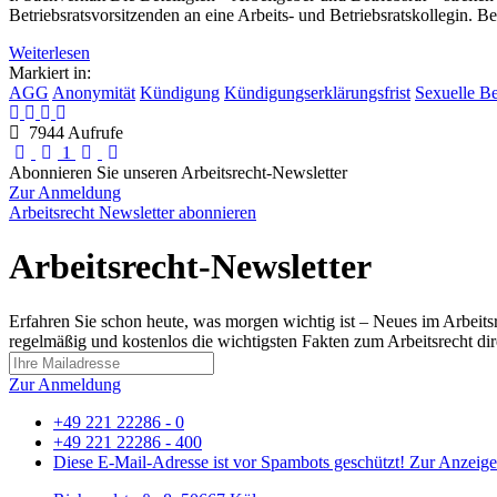
Betriebsratsvorsitzenden an eine Arbeits- und Betriebsratskollegin.
Weiterlesen
Markiert in:
AGG
Anonymität
Kündigung
Kündigungserklärungsfrist
Sexuelle Be
7944 Aufrufe
First Page
Previous Page
Next Page
Last Page
1
Abonnieren Sie unseren Arbeitsrecht-Newsletter
Zur Anmeldung
Arbeitsrecht Newsletter abonnieren
Arbeitsrecht-Newsletter
Erfahren Sie schon heute, was morgen wichtig ist – Neues im Arbeits
regelmäßig und kostenlos die wichtigsten Fakten zum Arbeitsrecht dire
Zur Anmeldung
+49 221 22286 - 0
+49 221 22286 - 400
Diese E-Mail-Adresse ist vor Spambots geschützt! Zur Anzeige 