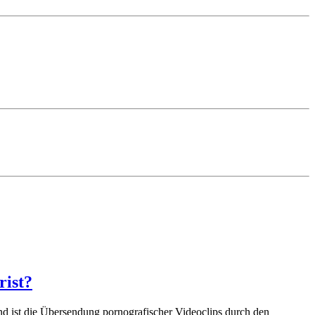
rist?
und ist die Übersendung pornografischer Videoclips durch den