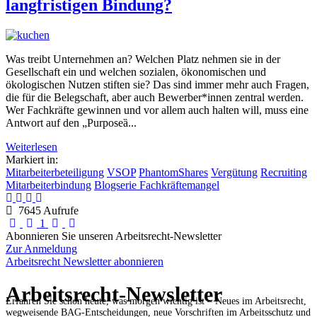
langfristigen Bindung?
Was treibt Unternehmen an? Welchen Platz nehmen sie in der
Gesellschaft ein und welchen sozialen, ökonomischen und
ökologischen Nutzen stiften sie? Das sind immer mehr auch Fragen,
die für die Belegschaft, aber auch Bewerber*innen zentral werden.
Wer Fachkräfte gewinnen und vor allem auch halten will, muss eine
Antwort auf den „Purposeȁ...
Weiterlesen
Markiert in:
Mitarbeiterbeteiligung
VSOP
PhantomShares
Vergütung
Recruiting
Mitarbeiterbindung
Blogserie Fachkräftemangel
7645 Aufrufe
First Page
Previous Page
Next Page
Last Page
1
Abonnieren Sie unseren Arbeitsrecht-Newsletter
Zur Anmeldung
Arbeitsrecht Newsletter abonnieren
Arbeitsrecht-Newsletter
Erfahren Sie schon heute, was morgen wichtig ist – Neues im Arbeitsrecht,
wegweisende BAG-Entscheidungen, neue Vorschriften im Arbeitsschutz und