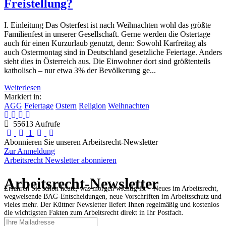
Freistellung?
I. Einleitung Das Osterfest ist nach Weihnachten wohl das größte
Familienfest in unserer Gesellschaft. Gerne werden die Ostertage
auch für einen Kurzurlaub genutzt, denn: Sowohl Karfreitag als
auch Ostermontag sind in Deutschland gesetzliche Feiertage. Anders
sieht dies in Österreich aus. Die Einwohner dort sind größtenteils
katholisch – nur etwa 3% der Bevölkerung ge...
Weiterlesen
Markiert in:
AGG
Feiertage
Ostern
Religion
Weihnachten
55613 Aufrufe
First Page
Previous Page
Next Page
Last Page
1
Abonnieren Sie unseren Arbeitsrecht-Newsletter
Zur Anmeldung
Arbeitsrecht Newsletter abonnieren
Arbeitsrecht-Newsletter
Erfahren Sie schon heute, was morgen wichtig ist – Neues im Arbeitsrecht,
wegweisende BAG-Entscheidungen, neue Vorschriften im Arbeitsschutz und
vieles mehr. Der Küttner Newsletter liefert Ihnen regelmäßig und kostenlos
die wichtigsten Fakten zum Arbeitsrecht direkt in Ihr Postfach.