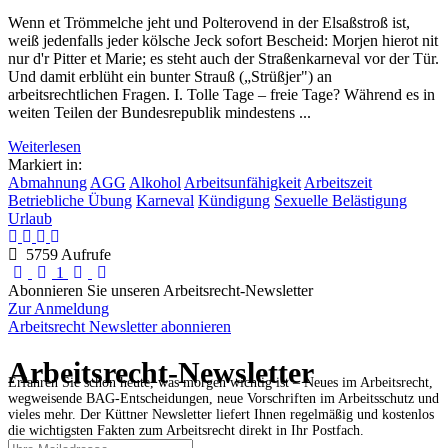
Wenn et Trömmelche jeht und Polterovend in der Elsaßstroß ist,
weiß jedenfalls jeder kölsche Jeck sofort Bescheid: Morjen hierot nit
nur d'r Pitter et Marie; es steht auch der Straßenkarneval vor der Tür.
Und damit erblüht ein bunter Strauß („Strüßjer") an
arbeitsrechtlichen Fragen. I. Tolle Tage – freie Tage? Während es in
weiten Teilen der Bundesrepublik mindestens ...
Weiterlesen
Markiert in:
Abmahnung
AGG
Alkohol
Arbeitsunfähigkeit
Arbeitszeit
Betriebliche Übung
Karneval
Kündigung
Sexuelle Belästigung
Urlaub
5759 Aufrufe
First Page
Previous Page
Next Page
Last Page
1
Abonnieren Sie unseren Arbeitsrecht-Newsletter
Zur Anmeldung
Arbeitsrecht Newsletter abonnieren
Arbeitsrecht-Newsletter
Erfahren Sie schon heute, was morgen wichtig ist – Neues im Arbeitsrecht,
wegweisende BAG-Entscheidungen, neue Vorschriften im Arbeitsschutz und
vieles mehr. Der Küttner Newsletter liefert Ihnen regelmäßig und kostenlos
die wichtigsten Fakten zum Arbeitsrecht direkt in Ihr Postfach.