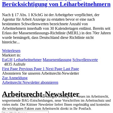
Berücksichtigung von Leiharbeitnehmern
Nach § 17 Abs. 1 KSchG ist der Arbeitgeber verpflichtet, der
Agentur für Arbeit Anzeige zu erstatten bevor er eine nach
bestimmten Schwellenwerten bezeichnete Anzahl von
Arbeitnehmern innerhalb von 30 Kalendertagen entlässt. Bereits seit
Erlass der Massenentlassungs-Richtlinie (MERL) in den 70er Jahren
wurde bemängelt, dass Deutschland diese Richtlinie nicht
hinreiche...
Weiterlesen
Markiert in:
EuGH
Leiharbeitnehmer
Massenentlassung
Schwellenwerte
4835 Aufrufe
First Page
Previous Page
1
Next Page
Last Page
Abonnieren Sie unseren Arbeitsrecht-Newsletter
Zur Anmeldung
Arbeitsrecht Newsletter abonnieren
Arbeitsrecht-Newsletter
Erfahren Sie schon heute, was morgen wichtig ist – Neues im Arbeitsrecht,
wegweisende BAG-Entscheidungen, neue Vorschriften im Arbeitsschutz und
vieles mehr. Der Küttner Newsletter liefert Ihnen regelmäßig und kostenlos
die wichtigsten Fakten zum Arbeitsrecht direkt in Ihr Postfach.