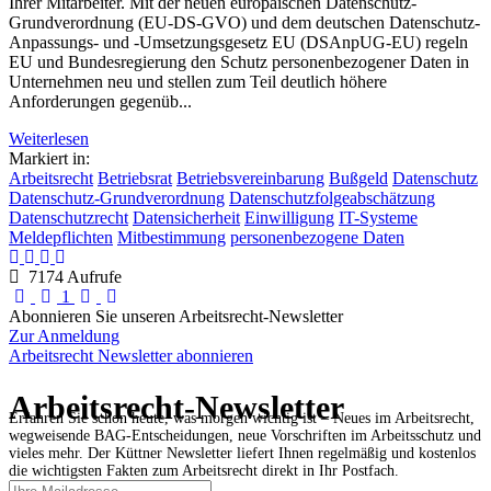
Ihrer Mitarbeiter. Mit der neuen europäischen Datenschutz-
Grundverordnung (EU-DS-GVO) und dem deutschen Datenschutz-
Anpassungs- und -Umsetzungsgesetz EU (DSAnpUG-EU) regeln
EU und Bundesregierung den Schutz personenbezogener Daten in
Unternehmen neu und stellen zum Teil deutlich höhere
Anforderungen gegenüb...
Weiterlesen
Markiert in:
Arbeitsrecht
Betriebsrat
Betriebsvereinbarung
Bußgeld
Datenschutz
Datenschutz-Grundverordnung
Datenschutzfolgeabschätzung
Datenschutzrecht
Datensicherheit
Einwilligung
IT-Systeme
Meldepflichten
Mitbestimmung
personenbezogene Daten
7174 Aufrufe
First Page
Previous Page
Next Page
Last Page
1
Abonnieren Sie unseren Arbeitsrecht-Newsletter
Zur Anmeldung
Arbeitsrecht Newsletter abonnieren
Arbeitsrecht-Newsletter
Erfahren Sie schon heute, was morgen wichtig ist – Neues im Arbeitsrecht,
wegweisende BAG-Entscheidungen, neue Vorschriften im Arbeitsschutz und
vieles mehr. Der Küttner Newsletter liefert Ihnen regelmäßig und kostenlos
die wichtigsten Fakten zum Arbeitsrecht direkt in Ihr Postfach.