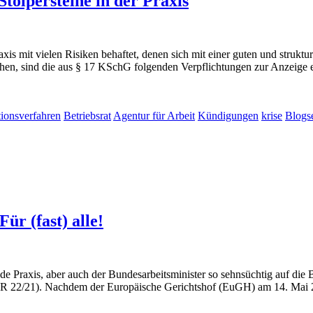
tolpersteine in der Praxis
xis mit vielen Risiken behaftet, denen sich mit einer guten und struktu
hen, sind die aus § 17 KSchG folgenden Verpflichtungen zur Anzeige e
tionsverfahren
Betriebsrat
Agentur für Arbeit
Kündigungen
krise
Blogse
Für (fast) alle!
nde Praxis, aber auch der Bundesarbeitsminister so sehnsüchtig auf di
ABR 22/21). Nachdem der Europäische Gerichtshof (EuGH) am 14. Mai