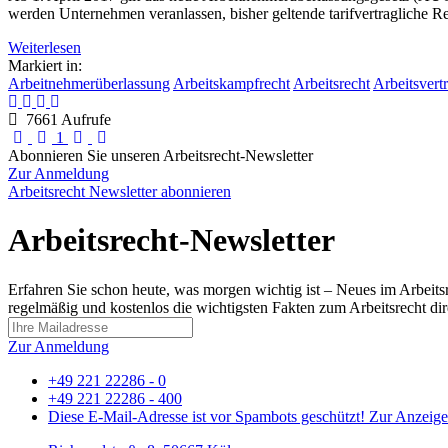
werden Unternehmen veranlassen, bisher geltende tarifvertragliche R
Weiterlesen
Markiert in:
Arbeitnehmerüberlassung
Arbeitskampfrecht
Arbeitsrecht
Arbeitsvert
7661 Aufrufe
First Page
Previous Page
Next Page
Last Page
1
Abonnieren Sie unseren Arbeitsrecht-Newsletter
Zur Anmeldung
Arbeitsrecht Newsletter abonnieren
Arbeitsrecht-Newsletter
Erfahren Sie schon heute, was morgen wichtig ist – Neues im Arbeits
regelmäßig und kostenlos die wichtigsten Fakten zum Arbeitsrecht dire
Zur Anmeldung
+49 221 22286 - 0
+49 221 22286 - 400
Diese E-Mail-Adresse ist vor Spambots geschützt! Zur Anzeige 