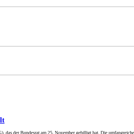
lt
G), das der Bundesrat am 25. November gebilligt hat. Die umfangreic