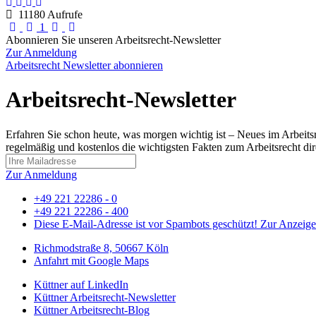
11180 Aufrufe
First Page
Previous Page
Next Page
Last Page
1
Abonnieren Sie unseren Arbeitsrecht-Newsletter
Zur Anmeldung
Arbeitsrecht Newsletter abonnieren
Arbeitsrecht-Newsletter
Erfahren Sie schon heute, was morgen wichtig ist – Neues im Arbeits
regelmäßig und kostenlos die wichtigsten Fakten zum Arbeitsrecht dire
Zur Anmeldung
+49 221 22286 - 0
+49 221 22286 - 400
Diese E-Mail-Adresse ist vor Spambots geschützt! Zur Anzeige 
Richmodstraße 8, 50667 Köln
Anfahrt mit Google Maps
Küttner auf LinkedIn
Küttner Arbeitsrecht-Newsletter
Küttner Arbeitsrecht-Blog