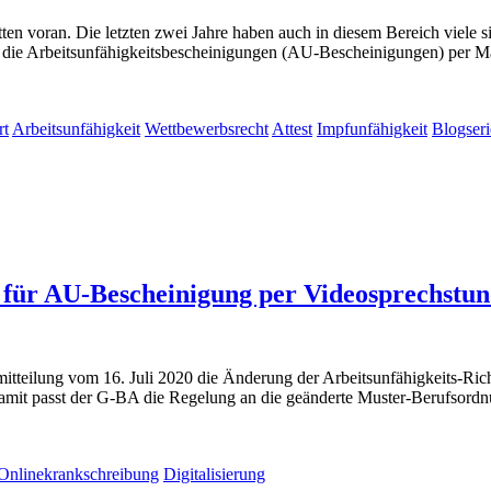
itten voran. Die letzten zwei Jahre haben auch in diesem Bereich viel
, die Arbeitsunfähigkeitsbescheinigungen (AU-Bescheinigungen) per Ma
rt
Arbeitsunfähigkeit
Wettbewerbsrecht
Attest
Impfunfähigkeit
Blogseri
für AU-Bescheinigung per Videosprechstun
teilung vom 16. Juli 2020 die Änderung der Arbeitsunfähigkeits-Richt
mit passt der G-BA die Regelung an die geänderte Muster-Berufsordnun
Onlinekrankschreibung
Digitalisierung