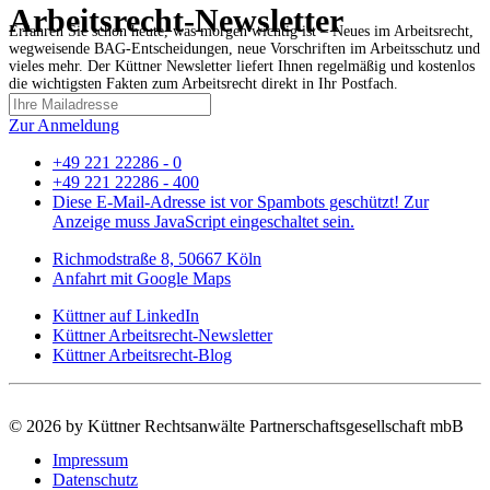
Arbeitsrecht-Newsletter
Erfahren Sie schon heute, was morgen wichtig ist – Neues im Arbeitsrecht,
wegweisende BAG-Entscheidungen, neue Vorschriften im Arbeitsschutz und
vieles mehr. Der Küttner Newsletter liefert Ihnen regelmäßig und kostenlos
die wichtigsten Fakten zum Arbeitsrecht direkt in Ihr Postfach.
Zur Anmeldung
+49 221 22286 - 0
+49 221 22286 - 400
Diese E-Mail-Adresse ist vor Spambots geschützt! Zur
Anzeige muss JavaScript eingeschaltet sein.
Richmodstraße 8, 50667 Köln
Anfahrt mit Google Maps
Küttner auf LinkedIn
Küttner Arbeitsrecht-Newsletter
Küttner Arbeitsrecht-Blog
©
2026 by Küttner Rechtsanwälte Partnerschaftsgesellschaft mbB
Impressum
Datenschutz