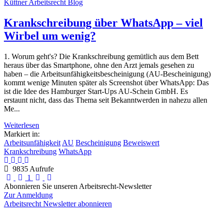
Küttner Arbeitsrecht Blog
Krankschreibung über WhatsApp – viel
Wirbel um wenig?
1. Worum geht's? Die Krankschreibung gemütlich aus dem Bett
heraus über das Smartphone, ohne den Arzt jemals gesehen zu
haben – die Arbeitsunfähigkeitsbescheinigung (AU-Bescheinigung)
kommt wenige Minuten später als Screenshot über WhatsApp: Das
ist die Idee des Hamburger Start-Ups AU-Schein GmbH. Es
erstaunt nicht, dass das Thema seit Bekanntwerden in nahezu allen
Me...
Weiterlesen
Markiert in:
Arbeitsunfähigkeit
AU
Bescheinigung
Beweiswert
Krankschreibung
WhatsApp
9835 Aufrufe
First Page
Previous Page
Next Page
Last Page
1
Abonnieren Sie unseren Arbeitsrecht-Newsletter
Zur Anmeldung
Arbeitsrecht Newsletter abonnieren