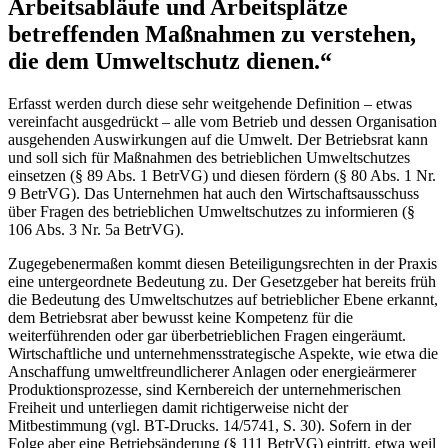
Arbeitsabläufe und Arbeitsplätze
betreffenden Maßnahmen zu verstehen,
die dem Umweltschutz dienen.“
Erfasst werden durch diese sehr weitgehende Definition – etwas
vereinfacht ausgedrückt – alle vom Betrieb und dessen Organisation
ausgehenden Auswirkungen auf die Umwelt. Der Betriebsrat kann
und soll sich für Maßnahmen des betrieblichen Umweltschutzes
einsetzen (§ 89 Abs. 1 BetrVG) und diesen fördern (§ 80 Abs. 1 Nr.
9 BetrVG). Das Unternehmen hat auch den Wirtschaftsausschuss
über Fragen des betrieblichen Umweltschutzes zu informieren (§
106 Abs. 3 Nr. 5a BetrVG).
Zugegebenermaßen kommt diesen Beteiligungsrechten in der Praxis
eine untergeordnete Bedeutung zu. Der Gesetzgeber hat bereits früh
die Bedeutung des Umweltschutzes auf betrieblicher Ebene erkannt,
dem Betriebsrat aber bewusst keine Kompetenz für die
weiterführenden oder gar überbetrieblichen Fragen eingeräumt.
Wirtschaftliche und unternehmensstrategische Aspekte, wie etwa die
Anschaffung umweltfreundlicherer Anlagen oder energieärmerer
Produktionsprozesse, sind Kernbereich der unternehmerischen
Freiheit und unterliegen damit richtigerweise nicht der
Mitbestimmung (vgl. BT-Drucks. 14/5741, S. 30). Sofern in der
Folge aber eine Betriebsänderung (§ 111 BetrVG) eintritt, etwa weil