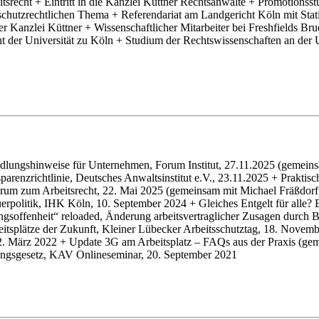
eitsrecht + Eintritt in die Kanzlei Küttner Rechtsanwälte + Promotionss
nschutzrechtlichen Thema + Referendariat am Landgericht Köln mit Sta
 Kanzlei Küttner + Wissenschaftlicher Mitarbeiter bei Freshfields Br
echt der Universität zu Köln + Studium der Rechtswissenschaften an der
andlungshinweise für Unternehmen, Forum Institut, 27.11.2025 (geme
sparenzrichtlinie, Deutsches Anwaltsinstitut e.V., 23.11.2025 + Praktis
Forum zum Arbeitsrecht, 22. Mai 2025 (gemeinsam mit Michael Fräßdor
erpolitik, IHK Köln, 10. September 2024 + Gleiches Entgelt für alle? E
gsoffenheit“ reloaded, Änderung arbeitsvertraglicher Zusagen durch 
eitsplätze der Zukunft, Kleiner Lübecker Arbeitsschutztag, 18. Novemb
/12. März 2022 + Update 3G am Arbeitsplatz – FAQs aus der Praxis 
ungsgesetz, KAV Onlineseminar, 20. September 2021