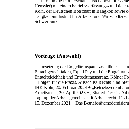
+ Eintritt in die Partnerschaft + Fachanwalt für Arb
Henssler) mit einem betriebsverfassungs- und date
Köln, der Deutschen Botschaft in Bangkok sowie der
Tätigkeit am Institut für Arbeits- und Wirtschaftsr
Schwerpunkt
Vorträge (Auswahl)
+ Umsetzung der Entgelttransparenzrichtlinie – H
Entgeltgerechtigkeit, Equal Pay und die Entgelttran
Entgeltgleichheit und Entgelttransparenz, Kölner 
– Folgen für die Praxis, Ausschuss Rechts- und Steu
IHK Köln, 20. Februar 2024 + „Betriebsvereinbarun
Arbeitsrecht, 20. April 2023 + „Shared Desk“ - Arb
Tagung der Arbeitsgemeinschaft Arbeitsrecht, 11.
15. Dezember 2021 + Das Betriebsrätemodernisier