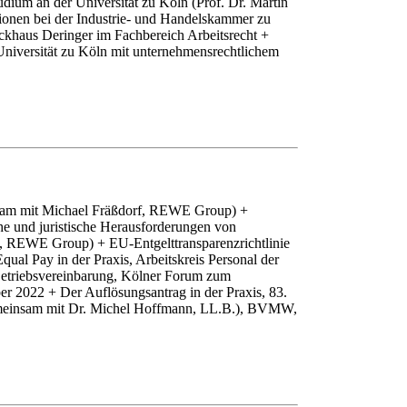
tudium an der Universität zu Köln (Prof. Dr. Martin
tionen bei der Industrie- und Handelskammer zu
uckhaus Deringer im Fachbereich Arbeitsrecht +
 Universität zu Köln mit unternehmensrechtlichem
insam mit Michael Fräßdorf, REWE Group) +
che und juristische Herausforderungen von
f, REWE Group) + EU-Entgelttransparenzrichtlinie
qual Pay in der Praxis, Arbeitskreis Personal der
Betriebsvereinbarung, Kölner Forum zum
er 2022 + Der Auflösungsantrag in der Praxis, 83.
(gemeinsam mit Dr. Michel Hoffmann, LL.B.), BVMW,