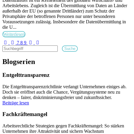
Datentransfer ist ein Kernelement des globalen Wirtschafts- und
Arbeitslebens. Zugleich ist die Übermittlung von Daten an Länder
außerhalb der EU (so genannte Drittländer) zum Schutz der
Privatsphäre der betroffenen Personen nur unter besonderen
Voraussetzungen zulässig. Insbesondere die Datenübermittlung in
die U...
Weiterlesen
First Page
Previous Page
Next Page
Last Page
7
8
9
Suche
Blogserien
Entgelttransparenz
Die Entgelttransparenzrichtlinie verlangt Unternehmen einiges ab.
Doch sie eröffnet auch die Chance, Vergütungssysteme neu zu
denken – fairer, diskriminierungsfreier und zukunftssicher.
Beiträge lesen
Fachkräftemangel
Arbeitsrechtliche Strategien gegen Fachkräftemangel: So stärken
Unternehmen ihre Attraktivität und sichern Wachstum