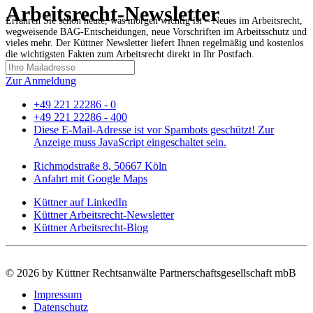
Arbeitsrecht-Newsletter
Erfahren Sie schon heute, was morgen wichtig ist – Neues im Arbeitsrecht,
wegweisende BAG-Entscheidungen, neue Vorschriften im Arbeitsschutz und
vieles mehr. Der Küttner Newsletter liefert Ihnen regelmäßig und kostenlos
die wichtigsten Fakten zum Arbeitsrecht direkt in Ihr Postfach.
Zur Anmeldung
+49 221 22286 - 0
+49 221 22286 - 400
Diese E-Mail-Adresse ist vor Spambots geschützt! Zur
Anzeige muss JavaScript eingeschaltet sein.
Richmodstraße 8, 50667 Köln
Anfahrt mit Google Maps
Küttner auf LinkedIn
Küttner Arbeitsrecht-Newsletter
Küttner Arbeitsrecht-Blog
©
2026 by Küttner Rechtsanwälte Partnerschaftsgesellschaft mbB
Impressum
Datenschutz