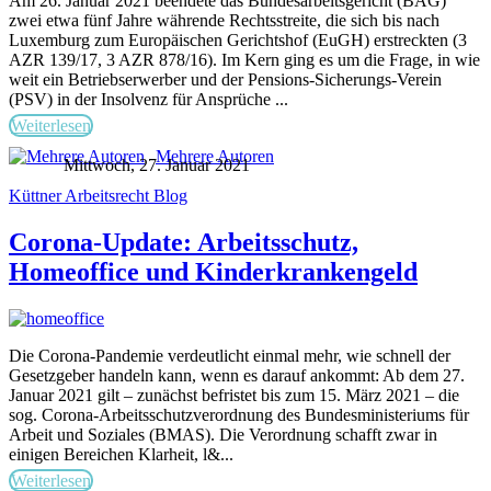
Am 26. Januar 2021 beendete das Bundesarbeitsgericht (BAG)
zwei etwa fünf Jahre währende Rechtsstreite, die sich bis nach
Luxemburg zum Europäischen Gerichtshof (EuGH) erstreckten (3
AZR 139/17, 3 AZR 878/16). Im Kern ging es um die Frage, in wie
weit ein Betriebserwerber und der Pensions-Sicherungs-Verein
(PSV) in der Insolvenz für Ansprüche ...
Weiterlesen
Mehrere Autoren
Mittwoch, 27. Januar 2021
Küttner Arbeitsrecht Blog
Corona-Update: Arbeitsschutz,
Homeoffice und Kinderkrankengeld
Die Corona-Pandemie verdeutlicht einmal mehr, wie schnell der
Gesetzgeber handeln kann, wenn es darauf ankommt: Ab dem 27.
Januar 2021 gilt – zunächst befristet bis zum 15. März 2021 – die
sog. Corona-Arbeitsschutzverordnung des Bundesministeriums für
Arbeit und Soziales (BMAS). Die Verordnung schafft zwar in
einigen Bereichen Klarheit, l&...
Weiterlesen